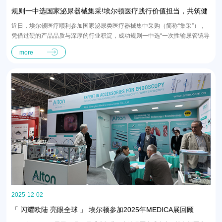
规则一中选国家泌尿器械集采!埃尔顿医疗践行价值担当，共筑健
康中国
近日，埃尔顿医疗顺利参加国家泌尿类医疗器械集中采购（简称“集采”），
凭借过硬的产品品质与深厚的行业积淀，成功规则一中选“一次性输尿管镜导
管”“一次性导丝”“输尿管导引鞘”“…
more
2025-12-02
「 闪耀欧陆 亮眼全球 」 埃尔顿参加2025年MEDICA展回顾