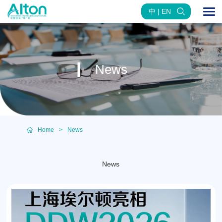
中 | EN
News
Home
>
News
News